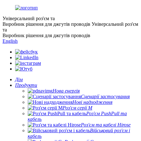
Універсальний роз'єм та
Виробник рішення для джгутів проводів
Універсальний роз'єм
та
Виробник рішення для джгутів проводів
English
Дім
Продукти
Нова енергія
Сценарії застосування
Нові надходження
Роз'єм серії M
Роз'єм PushPull та
кабель
Роз'єм та кабелі Hirose
Військовий роз'єм і
кабель