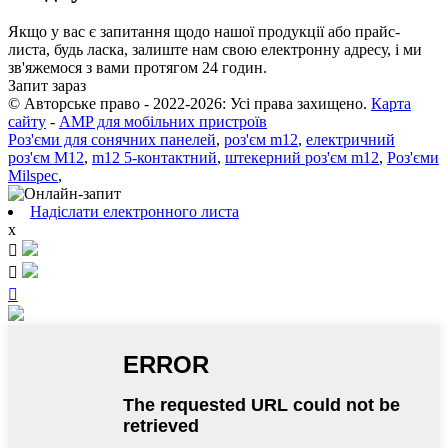
Якщо у вас є запитання щодо нашої продукції або прайс-
листа, будь ласка, залиште нам свою електронну адресу, і ми
зв'яжемося з вами протягом 24 годин.
Запит зараз
© Авторське право - 2022-2026: Усі права захищено.
Карта
сайту
-
AMP для мобільних пристроїв
Роз'єми для сонячних панелей
,
роз'єм m12
,
електричний
роз'єм M12
,
m12 5-контактний
,
штекерний роз'єм m12
,
Роз'єми
Milspec
,
Надіслати електронного листа
x


