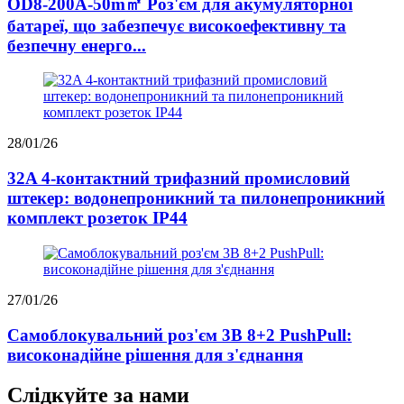
OD8-200A-50m㎡ Роз'єм для акумуляторної
батареї, що забезпечує високоефективну та
безпечну енерго...
28/01/26
32A 4-контактний трифазний промисловий
штекер: водонепроникний та пилонепроникний
комплект розеток IP44
27/01/26
Самоблокувальний роз'єм 3B 8+2 PushPull:
високонадійне рішення для з'єднання
Слідкуйте за нами