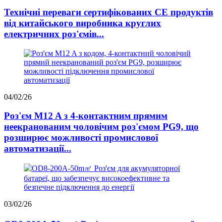
Технічні переваги сертифікованих CE продуктів
від китайського виробника круглих
електричних роз'ємів...
04/02/26
Роз'єм M12 A з 4-контактним прямим
неекранованим чоловічим роз'ємом PG9, що
розширює можливості промислової
автоматизації...
03/02/26