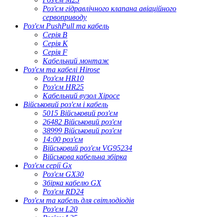
Роз'єм гідравлічного клапана авіаційного
сервоприводу
Роз'єм PushPull та кабель
Серія B
Серія К
Серія F
Кабельний монтаж
Роз'єм та кабелі Hirose
Роз'єм HR10
Роз'єм HR25
Кабельний вузол Хіросе
Військовий роз'єм і кабель
5015 Військовий роз'єм
26482 Військовий роз'єм
38999 Військовий роз'єм
14:00 роз'єм
Військовий роз'єм VG95234
Військова кабельна збірка
Роз'єм серії Gx
Роз'єм GX30
Збірка кабелю GX
Роз'єм RD24
Роз'єм та кабель для світлодіодів
Роз'єм L20