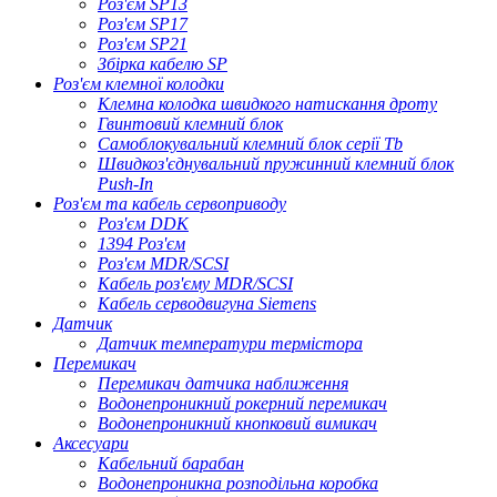
Роз'єм SP13
Роз'єм SP17
Роз'єм SP21
Збірка кабелю SP
Роз'єм клемної колодки
Клемна колодка швидкого натискання дроту
Гвинтовий клемний блок
Самоблокувальний клемний блок серії Tb
Швидкоз'єднувальний пружинний клемний блок
Push-In
Роз'єм та кабель сервоприводу
Роз'єм DDK
1394 Роз'єм
Роз'єм MDR/SCSI
Кабель роз'єму MDR/SCSI
Кабель серводвигуна Siemens
Датчик
Датчик температури термістора
Перемикач
Перемикач датчика наближення
Водонепроникний рокерний перемикач
Водонепроникний кнопковий вимикач
Аксесуари
Кабельний барабан
Водонепроникна розподільна коробка