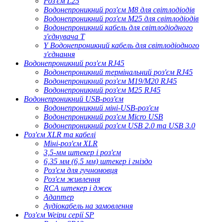
Роз'єм L25
Водонепроникний роз'єм M8 для світлодіодів
Водонепроникний роз'єм M25 для світлодіодів
Водонепроникний кабель для світлодіодного
з'єднувача T
Y Водонепроникний кабель для світлодіодного
з'єднання
Водонепроникний роз'єм RJ45
Водонепроникний термінальний роз'єм RJ45
Водонепроникний роз'єм M19/M20 RJ45
Водонепроникний роз'єм M25 RJ45
Водонепроникний USB-роз'єм
Водонепроникний міні-USB-роз'єм
Водонепроникний роз'єм Micro USB
Водонепроникний роз'єм USB 2.0 та USB 3.0
Роз'єм XLR та кабелі
Міні-роз'єм XLR
3,5-мм штекер і роз'єм
6,35 мм (6,5 мм) штекер і гніздо
Роз'єм для гучномовця
Роз'єм живлення
RCA штекер і джек
Адаптер
Аудіокабель на замовлення
Роз'єм Weipu серії SP