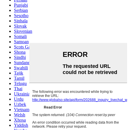
Punjabi
Serbian
Sesotho
Sinhala
Slovak
Slovenian
Somali
Samoan
Scots Gaelic
Shona
Sindhi
Sundanese
Swahili
Tajik
Tamil
Telugu
Thai
Ukrainian
Urdu
Uzbek
Vietnamese
Welsh
Xhosa
Yiddish