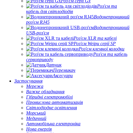
Роз'єм серії Gx
Роз'єм та
кабель для світлодіодів
Водонепроникний
роз'єм RJ45
Водонепроникний
USB-роз'єм
Роз'єм XLR та кабелі
Роз'єм Weipu серії SP
Роз'єм клемної колодки
Роз'єм та кабель
сервоприводу
Датчик
Перемикач
Аксесуари
Застосування
Мережа
Важке обладнання
Гібридні електромобілі
Промислова автоматизація
Світлодіодне освітлення
Морський
Медичний
Автомобільна електроніка
Нова енергія