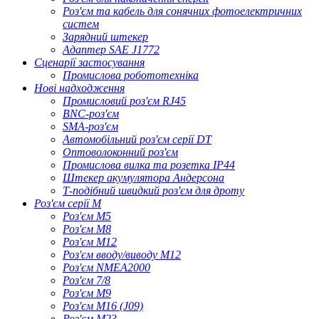
Роз'єм та кабель для сонячних фотоелектричних
систем
Зарядний штекер
Адаптер SAE J1772
Сценарії застосування
Промислова робототехніка
Нові надходження
Промисловий роз'єм RJ45
BNC-роз'єм
SMA-роз'єм
Автомобільний роз'єм серії DT
Оптоволоконний роз'єм
Промислова вилка та розетка IP44
Штекер акумулятора Андерсона
Т-подібний швидкий роз'єм для дроту
Роз'єм серії M
Роз'єм M5
Роз'єм M8
Роз'єм M12
Роз'єм вводу/виводу M12
Роз'єм NMEA2000
Роз'єм 7/8
Роз'єм M9
Роз'єм M16 (J09)
Роз'єм M23