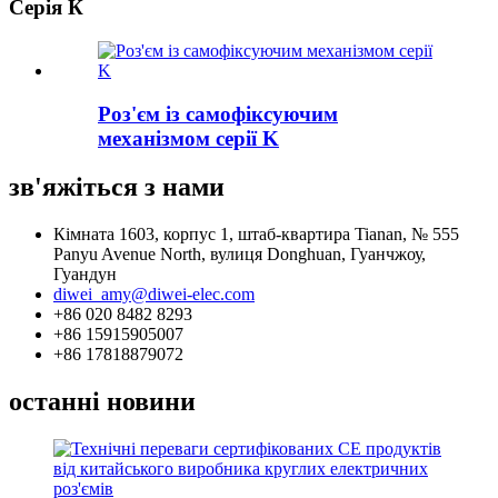
Серія К
Роз'єм із самофіксуючим
механізмом серії K
зв'яжіться з нами
Кімната 1603, корпус 1, штаб-квартира Tianan, № 555
Panyu Avenue North, вулиця Donghuan, Гуанчжоу,
Гуандун
diwei_amy@diwei-elec.com
+86 020 8482 8293
+86 15915905007
+86 17818879072
останні новини