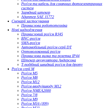
Роз'єм та кабель для сонячних фотоелектричних
систем
Зарядний штекер
Адаптер SAE J1772
Сценарії застосування
Промислова робототехніка
Нові надходження
Промисловий роз'єм RJ45
BNC-роз'єм
SMA-роз'єм
Автомобільний роз'єм серії DT
Оптоволоконний роз'єм
Промислова вилка та розетка IP44
Штекер акумулятора Андерсона
Т-подібний швидкий роз'єм для дроту
Роз'єм серії M
Роз'єм M5
Роз'єм M8
Роз'єм M12
Роз'єм вводу/виводу M12
Роз'єм NMEA2000
Роз'єм 7/8
Роз'єм M9
Роз'єм M16 (J09)
Роз'єм M23