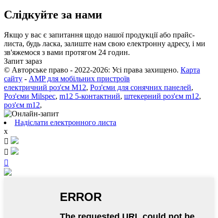
Слідкуйте за нами
Якщо у вас є запитання щодо нашої продукції або прайс-
листа, будь ласка, залиште нам свою електронну адресу, і ми
зв'яжемося з вами протягом 24 годин.
Запит зараз
© Авторське право - 2022-2026: Усі права захищено.
Карта
сайту
-
AMP для мобільних пристроїв
електричний роз'єм M12
,
Роз'єми для сонячних панелей
,
Роз'єми Milspec
,
m12 5-контактний
,
штекерний роз'єм m12
,
роз'єм m12
,
Надіслати електронного листа
x


