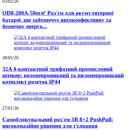
03/02/26
OD8-200A-50m㎡ Роз'єм для акумуляторної
батареї, що забезпечує високоефективну та
безпечну енерго...
28/01/26
32A 4-контактний трифазний промисловий
штекер: водонепроникний та пилонепроникний
комплект розеток IP44
27/01/26
Самоблокувальний роз'єм 3B 8+2 PushPull:
високонадійне рішення для з'єднання