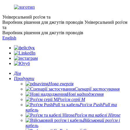
Універсальний роз'єм та
Виробник рішення для джгутів проводів
Універсальний роз'єм
та
Виробник рішення для джгутів проводів
English
Дім
Продукти
Нова енергія
Сценарії застосування
Нові надходження
Роз'єм серії M
Роз'єм PushPull та
кабель
Роз'єм та кабелі Hirose
Військовий роз'єм і
кабель