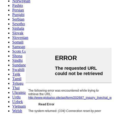
Norwegian
Pashto
Persian
Punjabi
Serbian
Sesotho
Sinhala
Slovak
Slovenian
Somali
Samoan
Scots Gaelic
Shona
Sindhi
Sundanese
Swahili
Tajik
Tamil
Telugu
Thai
Ukrainian
Urdu
Uzbek
Vietnamese
Welsh