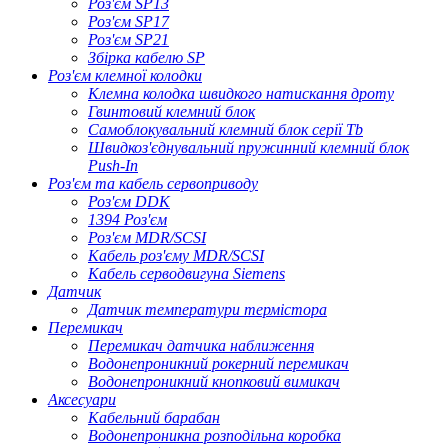
Роз'єм SP13
Роз'єм SP17
Роз'єм SP21
Збірка кабелю SP
Роз'єм клемної колодки
Клемна колодка швидкого натискання дроту
Гвинтовий клемний блок
Самоблокувальний клемний блок серії Tb
Швидкоз'єднувальний пружинний клемний блок
Push-In
Роз'єм та кабель сервоприводу
Роз'єм DDK
1394 Роз'єм
Роз'єм MDR/SCSI
Кабель роз'єму MDR/SCSI
Кабель серводвигуна Siemens
Датчик
Датчик температури термістора
Перемикач
Перемикач датчика наближення
Водонепроникний рокерний перемикач
Водонепроникний кнопковий вимикач
Аксесуари
Кабельний барабан
Водонепроникна розподільна коробка