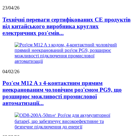
23/04/26
Технічні переваги сертифікованих CE продуктів
від китайського виробника круглих
електричних роз'ємів...
04/02/26
Роз'єм M12 A з 4-контактним прямим
неекранованим чоловічим роз'ємом PG9, що
розширює можливості промислової
автоматизації...