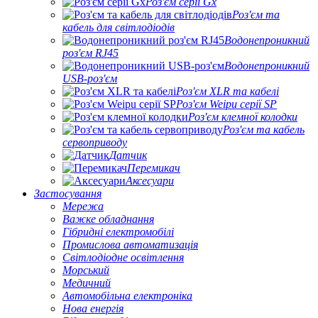
Роз'єм серії Gx
Роз'єм та
кабель для світлодіодів
Водонепроникний
роз'єм RJ45
Водонепроникний
USB-роз'єм
Роз'єм XLR та кабелі
Роз'єм Weipu серії SP
Роз'єм клемної колодки
Роз'єм та кабель
сервоприводу
Датчик
Перемикач
Аксесуари
Застосування
Мережа
Важке обладнання
Гібридні електромобілі
Промислова автоматизація
Світлодіодне освітлення
Морський
Медичний
Автомобільна електроніка
Нова енергія