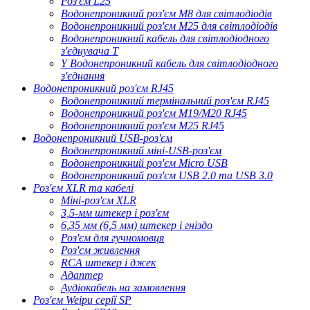
Роз'єм L25
Водонепроникний роз'єм M8 для світлодіодів
Водонепроникний роз'єм M25 для світлодіодів
Водонепроникний кабель для світлодіодного
з'єднувача T
Y Водонепроникний кабель для світлодіодного
з'єднання
Водонепроникний роз'єм RJ45
Водонепроникний термінальний роз'єм RJ45
Водонепроникний роз'єм M19/M20 RJ45
Водонепроникний роз'єм M25 RJ45
Водонепроникний USB-роз'єм
Водонепроникний міні-USB-роз'єм
Водонепроникний роз'єм Micro USB
Водонепроникний роз'єм USB 2.0 та USB 3.0
Роз'єм XLR та кабелі
Міні-роз'єм XLR
3,5-мм штекер і роз'єм
6,35 мм (6,5 мм) штекер і гніздо
Роз'єм для гучномовця
Роз'єм живлення
RCA штекер і джек
Адаптер
Аудіокабель на замовлення
Роз'єм Weipu серії SP