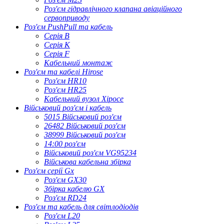
Роз'єм гідравлічного клапана авіаційного
сервоприводу
Роз'єм PushPull та кабель
Серія B
Серія К
Серія F
Кабельний монтаж
Роз'єм та кабелі Hirose
Роз'єм HR10
Роз'єм HR25
Кабельний вузол Хіросе
Військовий роз'єм і кабель
5015 Військовий роз'єм
26482 Військовий роз'єм
38999 Військовий роз'єм
14:00 роз'єм
Військовий роз'єм VG95234
Військова кабельна збірка
Роз'єм серії Gx
Роз'єм GX30
Збірка кабелю GX
Роз'єм RD24
Роз'єм та кабель для світлодіодів
Роз'єм L20