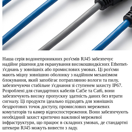
Наша серія водонепроникних роз'ємів RJ45 забезпечує
надійне рішення для екранування високошвидкісних Ethernet-
з'єднань у зовнішніх або промислових умовах. Ці роз'єми
мають міцну зовнішню оболонку з надійним механізмом
блокування, який запобігає потраплянню вологи та пилу,
забезпечуючи стабільне з'єднання зі ступенем захисту IP67.
Розроблені для стандартних кабелів Cat5e та Cat6, вони
забезпечують високу пропускну здатність даних без втрати
сигналу. Ці продукти ідеально підходять для зовнішніх
бездротових точок доступу, промислових мережевих
комутаторів та камер відеоспостереження. Вони забезпечують
необхідний захист критично важливої ​​мережевої
інфраструктури, що працює в складних умовах, де стандартні
штекери RJ45 можуть вивести з ладу.