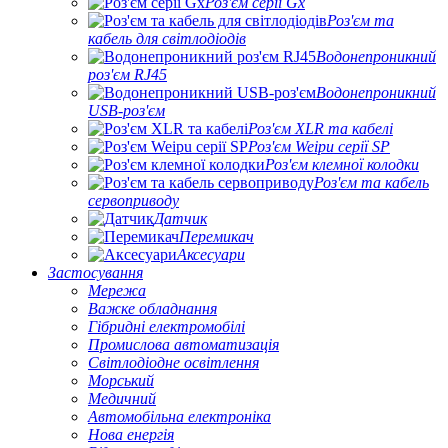
Роз'єм серії Gx
Роз'єм та
кабель для світлодіодів
Водонепроникний
роз'єм RJ45
Водонепроникний
USB-роз'єм
Роз'єм XLR та кабелі
Роз'єм Weipu серії SP
Роз'єм клемної колодки
Роз'єм та кабель
сервоприводу
Датчик
Перемикач
Аксесуари
Застосування
Мережа
Важке обладнання
Гібридні електромобілі
Промислова автоматизація
Світлодіодне освітлення
Морський
Медичний
Автомобільна електроніка
Нова енергія