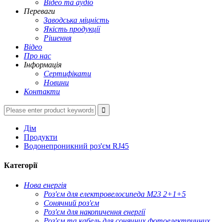
Відео та аудіо
Переваги
Заводська міцність
Якість продукції
Рішення
Відео
Про нас
Інформація
Сертифікати
Новини
Контакти
Дім
Продукти
Водонепроникний роз'єм RJ45
Категорії
Нова енергія
Роз'єм для електровелосипеда M23 2+1+5
Сонячний роз'єм
Роз'єм для накопичення енергії
Роз'єм та кабель для сонячних фотоелектричних