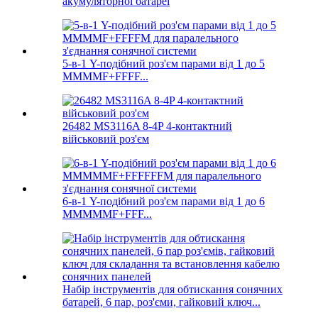
акумуляторної батареї
5-в-1 Y-подібний роз'єм парами від 1 до 5
MMMMF+FFFF...
26482 MS3116A 8-4P 4-контактний
військовий роз'єм
6-в-1 Y-подібний роз'єм парами від 1 до 6
MMMMMF+FFF...
Набір інструментів для обтискання сонячних
батарей, 6 пар, роз'єми, гайковий ключ...