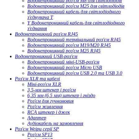
Водонепроникний роз'єм M8 для світлодіодів
Водонепроникний роз'єм M25 для світлодіодів
Водонепроникний кабель для світлодіодного
з'єднувача T
Y Водонепроникний кабель для світлодіодного
з'єднання
Водонепроникний роз'єм RJ45
Водонепроникний термінальний роз'єм RJ45
Водонепроникний роз'єм M19/M20 RJ45
Водонепроникний роз'єм M25 RJ45
Водонепроникний USB-роз'єм
Водонепроникний міні-USB-роз'єм
Водонепроникний роз'єм Micro USB
Водонепроникний роз'єм USB 2.0 та USB 3.0
Роз'єм XLR та кабелі
Міні-роз'єм XLR
3,5-мм штекер і роз'єм
6,35 мм (6,5 мм) штекер і гніздо
Роз'єм для гучномовця
Роз'єм живлення
RCA штекер і джек
Адаптер
Аудіокабель на замовлення
Роз'єм Weipu серії SP
Роз'єм SP13