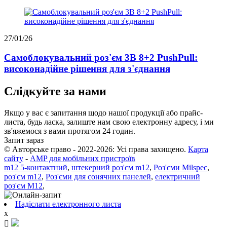
27/01/26
Самоблокувальний роз'єм 3B 8+2 PushPull:
високонадійне рішення для з'єднання
Слідкуйте за нами
Якщо у вас є запитання щодо нашої продукції або прайс-
листа, будь ласка, залиште нам свою електронну адресу, і ми
зв'яжемося з вами протягом 24 годин.
Запит зараз
© Авторське право - 2022-2026: Усі права захищено.
Карта
сайту
-
AMP для мобільних пристроїв
m12 5-контактний
,
штекерний роз'єм m12
,
Роз'єми Milspec
,
роз'єм m12
,
Роз'єми для сонячних панелей
,
електричний
роз'єм M12
,
Надіслати електронного листа
x
