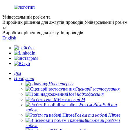
Універсальний роз'єм та
Виробник рішення для джгутів проводів
Універсальний роз'єм
та
Виробник рішення для джгутів проводів
English
Дім
Продукти
Нова енергія
Сценарії застосування
Нові надходження
Роз'єм серії M
Роз'єм PushPull та
кабель
Роз'єм та кабелі Hirose
Військовий роз'єм і
кабель