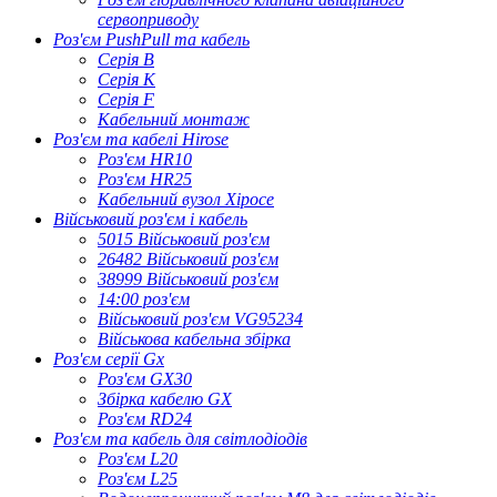
сервоприводу
Роз'єм PushPull та кабель
Серія B
Серія К
Серія F
Кабельний монтаж
Роз'єм та кабелі Hirose
Роз'єм HR10
Роз'єм HR25
Кабельний вузол Хіросе
Військовий роз'єм і кабель
5015 Військовий роз'єм
26482 Військовий роз'єм
38999 Військовий роз'єм
14:00 роз'єм
Військовий роз'єм VG95234
Військова кабельна збірка
Роз'єм серії Gx
Роз'єм GX30
Збірка кабелю GX
Роз'єм RD24
Роз'єм та кабель для світлодіодів
Роз'єм L20
Роз'єм L25