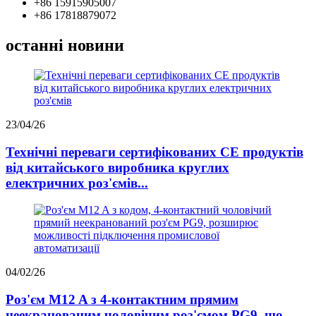
+86 15915905007
+86 17818879072
останні новини
23/04/26
Технічні переваги сертифікованих CE продуктів
від китайського виробника круглих
електричних роз'ємів...
04/02/26
Роз'єм M12 A з 4-контактним прямим
неекранованим чоловічим роз'ємом PG9, що