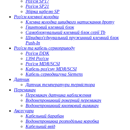
Роз'єм SP17
Роз'єм SP21
Збірка кабелю SP
Роз'єм клемної колодки
Клемна колодка швидкого натискання дроту
Гвинтовий клемний блок
Самоблокувальний клемний блок серії Tb
Швидкоз'єднувальний пружинний клемний блок
Push-In
Роз'єм та кабель сервоприводу
Роз'єм DDK
1394 Роз'єм
Роз'єм MDR/SCSI
Кабель роз'єму MDR/SCSI
Кабель серводвигуна Siemens
Датчик
Датчик температури термістора
Перемикач
Перемикач датчика наближення
Водонепроникний рокерний перемикач
Водонепроникний кнопковий вимикач
Аксесуари
Кабельний барабан
Водонепроникна розподільна коробка
Кабельний ввід