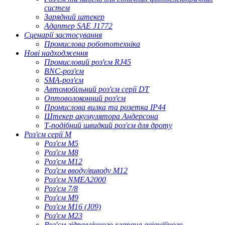
систем
Зарядний штекер
Адаптер SAE J1772
Сценарії застосування
Промислова робототехніка
Нові надходження
Промисловий роз'єм RJ45
BNC-роз'єм
SMA-роз'єм
Автомобільний роз'єм серії DT
Оптоволоконний роз'єм
Промислова вилка та розетка IP44
Штекер акумулятора Андерсона
Т-подібний швидкий роз'єм для дроту
Роз'єм серії M
Роз'єм M5
Роз'єм M8
Роз'єм M12
Роз'єм вводу/виводу M12
Роз'єм NMEA2000
Роз'єм 7/8
Роз'єм M9
Роз'єм M16 (J09)
Роз'єм M23
Роз'єм гідравлічного клапана авіаційного