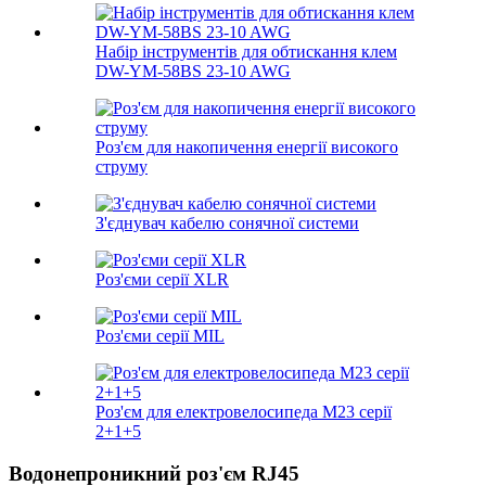
Набір інструментів для обтискання клем
DW-YM-58BS 23-10 AWG
Роз'єм для накопичення енергії високого
струму
З'єднувач кабелю сонячної системи
Роз'єми серії XLR
Роз'єми серії MIL
Роз'єм для електровелосипеда M23 серії
2+1+5
Водонепроникний роз'єм RJ45