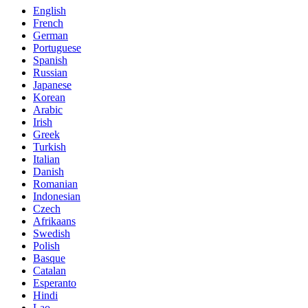
English
French
German
Portuguese
Spanish
Russian
Japanese
Korean
Arabic
Irish
Greek
Turkish
Italian
Danish
Romanian
Indonesian
Czech
Afrikaans
Swedish
Polish
Basque
Catalan
Esperanto
Hindi
Lao