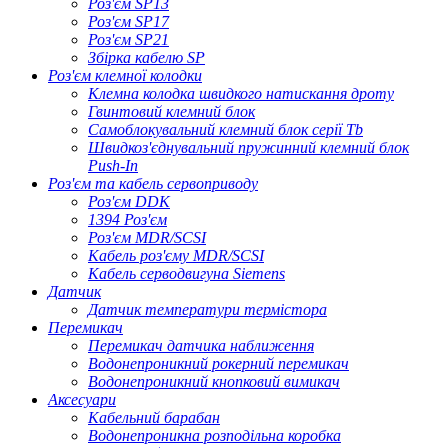
Роз'єм SP13
Роз'єм SP17
Роз'єм SP21
Збірка кабелю SP
Роз'єм клемної колодки
Клемна колодка швидкого натискання дроту
Гвинтовий клемний блок
Самоблокувальний клемний блок серії Tb
Швидкоз'єднувальний пружинний клемний блок
Push-In
Роз'єм та кабель сервоприводу
Роз'єм DDK
1394 Роз'єм
Роз'єм MDR/SCSI
Кабель роз'єму MDR/SCSI
Кабель серводвигуна Siemens
Датчик
Датчик температури термістора
Перемикач
Перемикач датчика наближення
Водонепроникний рокерний перемикач
Водонепроникний кнопковий вимикач
Аксесуари
Кабельний барабан
Водонепроникна розподільна коробка