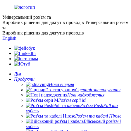
Універсальний роз'єм та
Виробник рішення для джгутів проводів
Універсальний роз'єм
та
Виробник рішення для джгутів проводів
English
Дім
Продукти
Нова енергія
Сценарії застосування
Нові надходження
Роз'єм серії M
Роз'єм PushPull та
кабель
Роз'єм та кабелі Hirose
Військовий роз'єм і
кабель