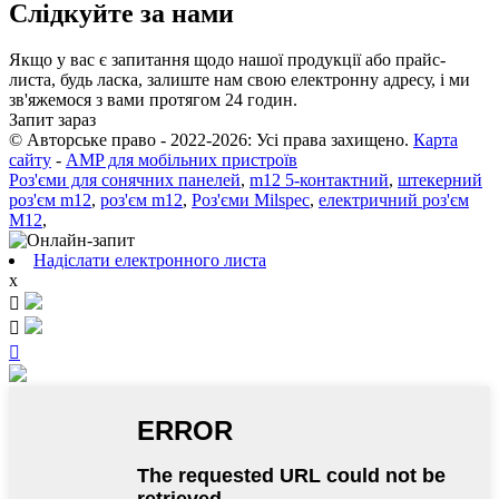
Слідкуйте за нами
Якщо у вас є запитання щодо нашої продукції або прайс-
листа, будь ласка, залиште нам свою електронну адресу, і ми
зв'яжемося з вами протягом 24 годин.
Запит зараз
© Авторське право - 2022-2026: Усі права захищено.
Карта
сайту
-
AMP для мобільних пристроїв
Роз'єми для сонячних панелей
,
m12 5-контактний
,
штекерний
роз'єм m12
,
роз'єм m12
,
Роз'єми Milspec
,
електричний роз'єм
M12
,
Надіслати електронного листа
x


