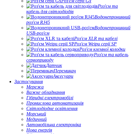
Роз'єм серії Gx
Роз'єм та
кабель для світлодіодів
Водонепроникний
роз'єм RJ45
Водонепроникний
USB-роз'єм
Роз'єм XLR та кабелі
Роз'єм Weipu серії SP
Роз'єм клемної колодки
Роз'єм та кабель
сервоприводу
Датчик
Перемикач
Аксесуари
Застосування
Мережа
Важке обладнання
Гібридні електромобілі
Промислова автоматизація
Світлодіодне освітлення
Морський
Медичний
Автомобільна електроніка
Нова енергія