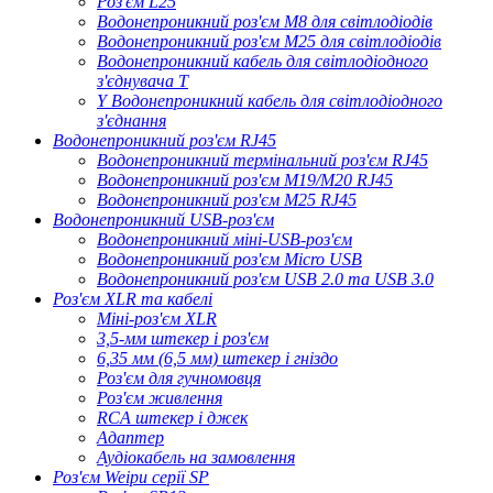
Роз'єм L25
Водонепроникний роз'єм M8 для світлодіодів
Водонепроникний роз'єм M25 для світлодіодів
Водонепроникний кабель для світлодіодного
з'єднувача T
Y Водонепроникний кабель для світлодіодного
з'єднання
Водонепроникний роз'єм RJ45
Водонепроникний термінальний роз'єм RJ45
Водонепроникний роз'єм M19/M20 RJ45
Водонепроникний роз'єм M25 RJ45
Водонепроникний USB-роз'єм
Водонепроникний міні-USB-роз'єм
Водонепроникний роз'єм Micro USB
Водонепроникний роз'єм USB 2.0 та USB 3.0
Роз'єм XLR та кабелі
Міні-роз'єм XLR
3,5-мм штекер і роз'єм
6,35 мм (6,5 мм) штекер і гніздо
Роз'єм для гучномовця
Роз'єм живлення
RCA штекер і джек
Адаптер
Аудіокабель на замовлення
Роз'єм Weipu серії SP