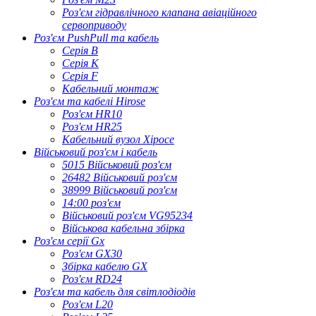
Роз'єм гідравлічного клапана авіаційного
сервоприводу
Роз'єм PushPull та кабель
Серія B
Серія К
Серія F
Кабельний монтаж
Роз'єм та кабелі Hirose
Роз'єм HR10
Роз'єм HR25
Кабельний вузол Хіросе
Військовий роз'єм і кабель
5015 Військовий роз'єм
26482 Військовий роз'єм
38999 Військовий роз'єм
14:00 роз'єм
Військовий роз'єм VG95234
Військова кабельна збірка
Роз'єм серії Gx
Роз'єм GX30
Збірка кабелю GX
Роз'єм RD24
Роз'єм та кабель для світлодіодів
Роз'єм L20