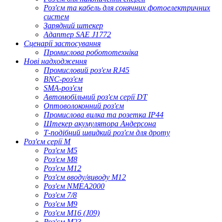
Роз'єм та кабель для сонячних фотоелектричних
систем
Зарядний штекер
Адаптер SAE J1772
Сценарії застосування
Промислова робототехніка
Нові надходження
Промисловий роз'єм RJ45
BNC-роз'єм
SMA-роз'єм
Автомобільний роз'єм серії DT
Оптоволоконний роз'єм
Промислова вилка та розетка IP44
Штекер акумулятора Андерсона
Т-подібний швидкий роз'єм для дроту
Роз'єм серії M
Роз'єм M5
Роз'єм M8
Роз'єм M12
Роз'єм вводу/виводу M12
Роз'єм NMEA2000
Роз'єм 7/8
Роз'єм M9
Роз'єм M16 (J09)
Роз'єм M23