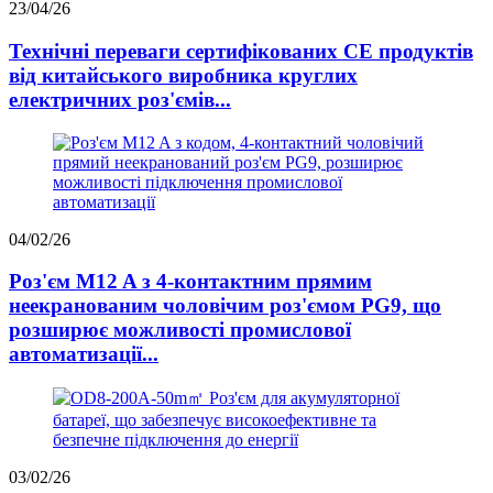
23/04/26
Технічні переваги сертифікованих CE продуктів
від китайського виробника круглих
електричних роз'ємів...
04/02/26
Роз'єм M12 A з 4-контактним прямим
неекранованим чоловічим роз'ємом PG9, що
розширює можливості промислової
автоматизації...
03/02/26