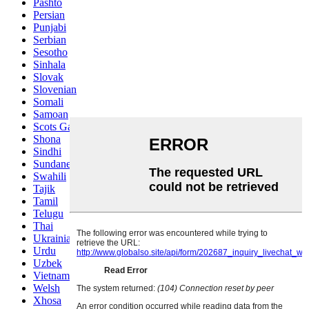
Pashto
Persian
Punjabi
Serbian
Sesotho
Sinhala
Slovak
Slovenian
Somali
Samoan
Scots Gaelic
Shona
Sindhi
Sundanese
Swahili
Tajik
Tamil
Telugu
Thai
Ukrainian
Urdu
Uzbek
Vietnamese
Welsh
Xhosa