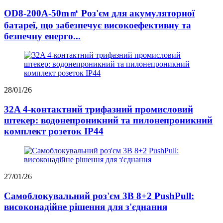
OD8-200A-50m㎡ Роз'єм для акумуляторної
батареї, що забезпечує високоефективну та
безпечну енерго...
28/01/26
32A 4-контактний трифазний промисловий
штекер: водонепроникний та пилонепроникний
комплект розеток IP44
27/01/26
Самоблокувальний роз'єм 3B 8+2 PushPull:
високонадійне рішення для з'єднання