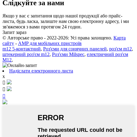
Слідкуйте за нами
Якщо у вас є запитання щодо нашої продукції або прайс-
листа, будь ласка, залиште нам свою електронну адресу, і ми
зв'яжемося з вами протягом 24 годин.
Запит зараз
© Авторське право - 2022-2026: Усі права захищено.
Карта
сайту
-
AMP для мобільних пристроїв
m12 5-контактний
,
Роз'єми для сонячних панелей
,
роз'єм m12
,
штекерний роз'єм m12
,
Роз'єми Milspec
,
електричний роз'єм
M12
,
Надіслати електронного листа
x


