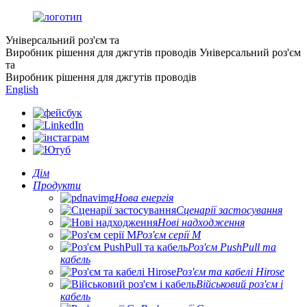
Універсальний роз'єм та
Виробник рішення для джгутів проводів
Універсальний роз'єм
та
Виробник рішення для джгутів проводів
English
Дім
Продукти
Нова енергія
Сценарії застосування
Нові надходження
Роз'єм серії M
Роз'єм PushPull та
кабель
Роз'єм та кабелі Hirose
Військовий роз'єм і
кабель