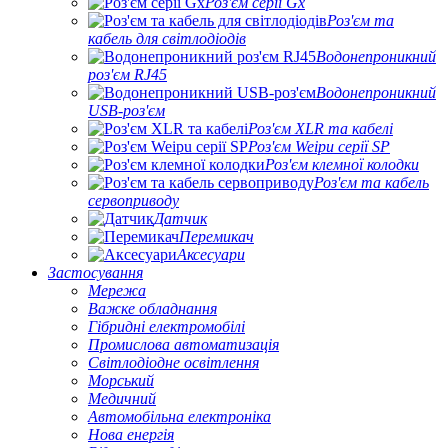
Роз'єм серії Gx
Роз'єм та
кабель для світлодіодів
Водонепроникний
роз'єм RJ45
Водонепроникний
USB-роз'єм
Роз'єм XLR та кабелі
Роз'єм Weipu серії SP
Роз'єм клемної колодки
Роз'єм та кабель
сервоприводу
Датчик
Перемикач
Аксесуари
Застосування
Мережа
Важке обладнання
Гібридні електромобілі
Промислова автоматизація
Світлодіодне освітлення
Морський
Медичний
Автомобільна електроніка
Нова енергія