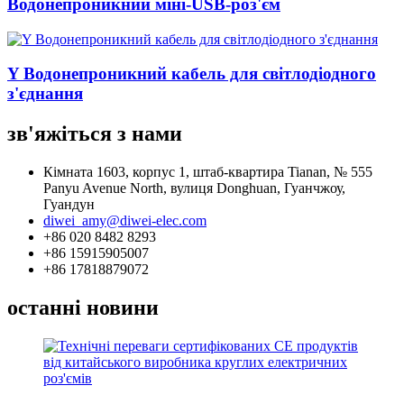
Водонепроникний міні-USB-роз'єм
Y Водонепроникний кабель для світлодіодного
з'єднання
зв'яжіться з нами
Кімната 1603, корпус 1, штаб-квартира Tianan, № 555
Panyu Avenue North, вулиця Donghuan, Гуанчжоу,
Гуандун
diwei_amy@diwei-elec.com
+86 020 8482 8293
+86 15915905007
+86 17818879072
останні новини