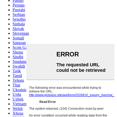
Pashto
Persian
Punjabi
Serbian
Sesotho
Sinhala
Slovak
Slovenian
Somali
Samoan
Scots Gaelic
Shona
Sindhi
Sundanese
Swahili
Tajik
Tamil
Telugu
Thai
Ukrainian
Urdu
Uzbek
Vietnamese
Welsh
Xhosa