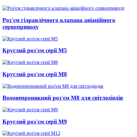
Роз'єм гідравлічного клапана авіаційного
сервоприводу
Круглий роз'єм серії M5
Круглий роз'єм серії M8
Водонепроникний роз'єм M8 для світлодіодів
Круглий роз'єм серії M9