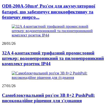
OD8-200A-50m㎡ Роз'єм для акумуляторної
батареї, що забезпечує високоефективну та
безпечну енерго...
28/01/26
32A 4-контактний трифазний промисловий
штекер: водонепроникний та пилонепроникний
комплект розеток IP44
27/01/26
Самоблокувальний роз'єм 3B 8+2 PushPull:
високонадійне рішення для з'єднання