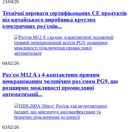
23/04/26
Технічні переваги сертифікованих CE продуктів
від китайського виробника круглих
електричних роз'ємів...
04/02/26
Роз'єм M12 A з 4-контактним прямим
неекранованим чоловічим роз'ємом PG9, що
розширює можливості промислової
автоматизації...
03/02/26