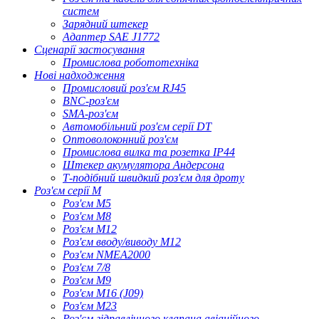
систем
Зарядний штекер
Адаптер SAE J1772
Сценарії застосування
Промислова робототехніка
Нові надходження
Промисловий роз'єм RJ45
BNC-роз'єм
SMA-роз'єм
Автомобільний роз'єм серії DT
Оптоволоконний роз'єм
Промислова вилка та розетка IP44
Штекер акумулятора Андерсона
Т-подібний швидкий роз'єм для дроту
Роз'єм серії M
Роз'єм M5
Роз'єм M8
Роз'єм M12
Роз'єм вводу/виводу M12
Роз'єм NMEA2000
Роз'єм 7/8
Роз'єм M9
Роз'єм M16 (J09)
Роз'єм M23
Роз'єм гідравлічного клапана авіаційного