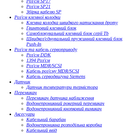
Роз'єм SP17
Роз'єм SP21
Збірка кабелю SP
Роз'єм клемної колодки
Клемна колодка швидкого натискання дроту
Гвинтовий клемний блок
Самоблокувальний клемний блок серії Tb
Швидкоз'єднувальний пружинний клемний блок
Push-In
Роз'єм та кабель сервоприводу
Роз'єм DDK
1394 Роз'єм
Роз'єм MDR/SCSI
Кабель роз'єму MDR/SCSI
Кабель серводвигуна Siemens
Датчик
Датчик температури термістора
Перемикач
Перемикач датчика наближення
Водонепроникний рокерний перемикач
Водонепроникний кнопковий вимикач
Аксесуари
Кабельний барабан
Водонепроникна розподільна коробка
Кабельний ввід