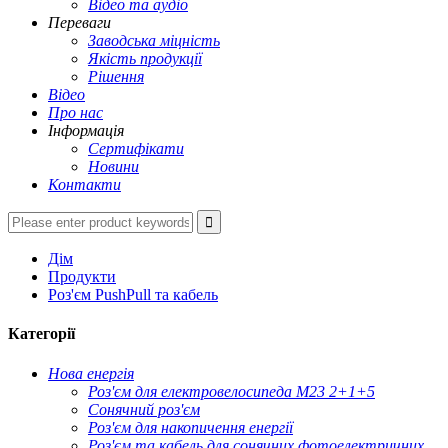
Відео та аудіо
Переваги
Заводська міцність
Якість продукції
Рішення
Відео
Про нас
Інформація
Сертифікати
Новини
Контакти
Дім
Продукти
Роз'єм PushPull та кабель
Категорії
Нова енергія
Роз'єм для електровелосипеда M23 2+1+5
Сонячний роз'єм
Роз'єм для накопичення енергії
Роз'єм та кабель для сонячних фотоелектричних