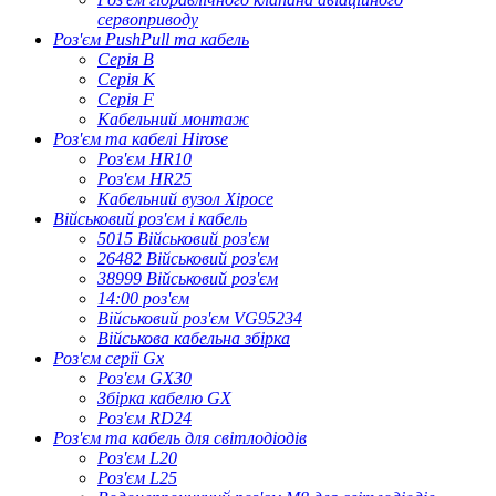
сервоприводу
Роз'єм PushPull та кабель
Серія B
Серія К
Серія F
Кабельний монтаж
Роз'єм та кабелі Hirose
Роз'єм HR10
Роз'єм HR25
Кабельний вузол Хіросе
Військовий роз'єм і кабель
5015 Військовий роз'єм
26482 Військовий роз'єм
38999 Військовий роз'єм
14:00 роз'єм
Військовий роз'єм VG95234
Військова кабельна збірка
Роз'єм серії Gx
Роз'єм GX30
Збірка кабелю GX
Роз'єм RD24
Роз'єм та кабель для світлодіодів
Роз'єм L20
Роз'єм L25