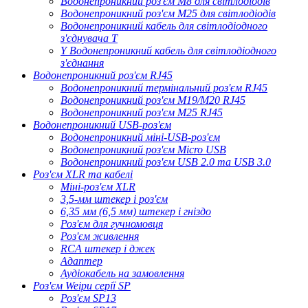
Водонепроникний роз'єм M8 для світлодіодів
Водонепроникний роз'єм M25 для світлодіодів
Водонепроникний кабель для світлодіодного
з'єднувача T
Y Водонепроникний кабель для світлодіодного
з'єднання
Водонепроникний роз'єм RJ45
Водонепроникний термінальний роз'єм RJ45
Водонепроникний роз'єм M19/M20 RJ45
Водонепроникний роз'єм M25 RJ45
Водонепроникний USB-роз'єм
Водонепроникний міні-USB-роз'єм
Водонепроникний роз'єм Micro USB
Водонепроникний роз'єм USB 2.0 та USB 3.0
Роз'єм XLR та кабелі
Міні-роз'єм XLR
3,5-мм штекер і роз'єм
6,35 мм (6,5 мм) штекер і гніздо
Роз'єм для гучномовця
Роз'єм живлення
RCA штекер і джек
Адаптер
Аудіокабель на замовлення
Роз'єм Weipu серії SP
Роз'єм SP13