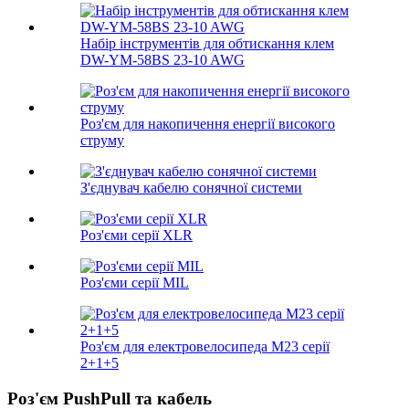
Набір інструментів для обтискання клем
DW-YM-58BS 23-10 AWG
Роз'єм для накопичення енергії високого
струму
З'єднувач кабелю сонячної системи
Роз'єми серії XLR
Роз'єми серії MIL
Роз'єм для електровелосипеда M23 серії
2+1+5
Роз'єм PushPull та кабель