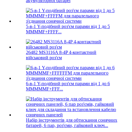
акумуляторної батареї
5-в-1 Y-подібний роз'єм парами від 1 до 5
MMMMF+FFFF...
26482 MS3116A 8-4P 4-контактний
військовий роз'єм
6-в-1 Y-подібний роз'єм парами від 1 до 6
MMMMMF+FFF...
Набір інструментів для обтискання сонячних
батарей, 6 пар, роз'єми, гайковий ключ...