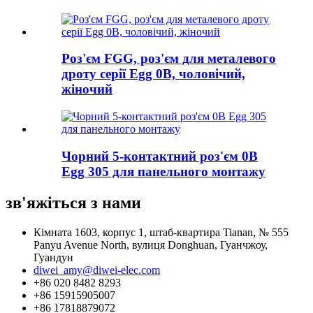
Роз'єм FGG, роз'єм для металевого
дроту серії Egg 0B, чоловічий,
жіночий
Чорний 5-контактний роз'єм 0B
Egg 305 для панельного монтажу
зв'яжіться з нами
Кімната 1603, корпус 1, штаб-квартира Tianan, № 555
Panyu Avenue North, вулиця Donghuan, Гуанчжоу,
Гуандун
diwei_amy@diwei-elec.com
+86 020 8482 8293
+86 15915905007
+86 17818879072