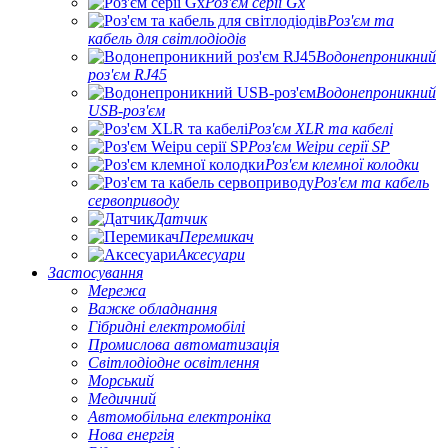
Роз'єм серії Gx
Роз'єм та
кабель для світлодіодів
Водонепроникний
роз'єм RJ45
Водонепроникний
USB-роз'єм
Роз'єм XLR та кабелі
Роз'єм Weipu серії SP
Роз'єм клемної колодки
Роз'єм та кабель
сервоприводу
Датчик
Перемикач
Аксесуари
Застосування
Мережа
Важке обладнання
Гібридні електромобілі
Промислова автоматизація
Світлодіодне освітлення
Морський
Медичний
Автомобільна електроніка
Нова енергія