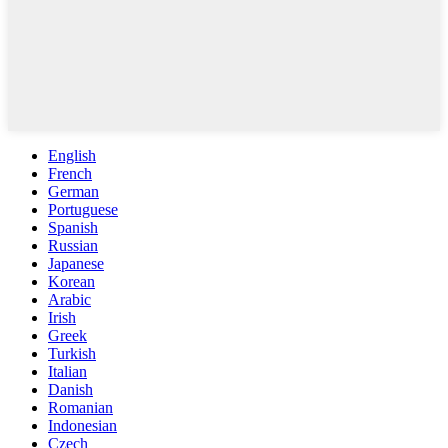
English
French
German
Portuguese
Spanish
Russian
Japanese
Korean
Arabic
Irish
Greek
Turkish
Italian
Danish
Romanian
Indonesian
Czech