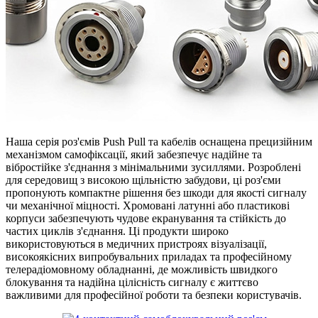
Наша серія роз'ємів Push Pull та кабелів оснащена прецизійним
механізмом самофіксації, який забезпечує надійне та
вібростійке з'єднання з мінімальними зусиллями. Розроблені
для середовищ з високою щільністю забудови, ці роз'єми
пропонують компактне рішення без шкоди для якості сигналу
чи механічної міцності. Хромовані латунні або пластикові
корпуси забезпечують чудове екранування та стійкість до
частих циклів з'єднання. Ці продукти широко
використовуються в медичних пристроях візуалізації,
високоякісних випробувальних приладах та професійному
телерадіомовному обладнанні, де можливість швидкого
блокування та надійна цілісність сигналу є життєво
важливими для професійної роботи та безпеки користувачів.