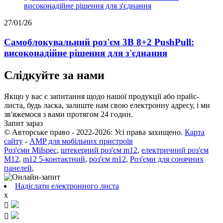
27/01/26
Самоблокувальний роз'єм 3B 8+2 PushPull:
високонадійне рішення для з'єднання
Слідкуйте за нами
Якщо у вас є запитання щодо нашої продукції або прайс-
листа, будь ласка, залиште нам свою електронну адресу, і ми
зв'яжемося з вами протягом 24 годин.
Запит зараз
© Авторське право - 2022-2026: Усі права захищено.
Карта
сайту
-
AMP для мобільних пристроїв
Роз'єми Milspec
,
штекерний роз'єм m12
,
електричний роз'єм
M12
,
m12 5-контактний
,
роз'єм m12
,
Роз'єми для сонячних
панелей
,
Надіслати електронного листа
x

