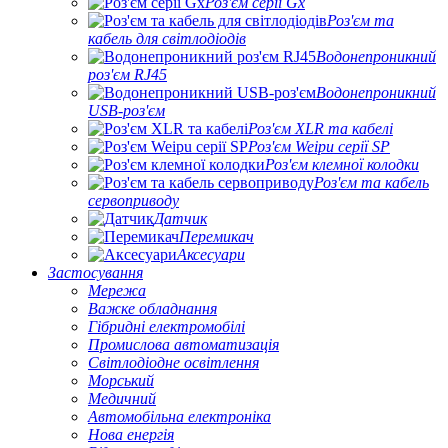
Роз'єм серії Gx
Роз'єм та
кабель для світлодіодів
Водонепроникний
роз'єм RJ45
Водонепроникний
USB-роз'єм
Роз'єм XLR та кабелі
Роз'єм Weipu серії SP
Роз'єм клемної колодки
Роз'єм та кабель
сервоприводу
Датчик
Перемикач
Аксесуари
Застосування
Мережа
Важке обладнання
Гібридні електромобілі
Промислова автоматизація
Світлодіодне освітлення
Морський
Медичний
Автомобільна електроніка
Нова енергія