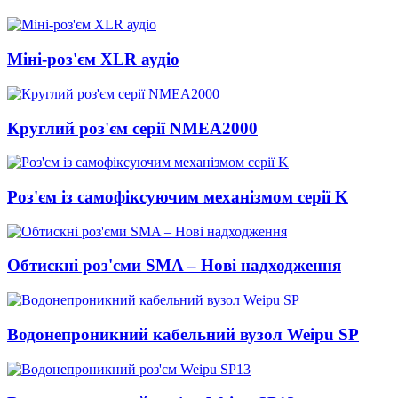
Міні-роз'єм XLR аудіо
Круглий роз'єм серії NMEA2000
Роз'єм із самофіксуючим механізмом серії K
Обтискні роз'єми SMA – Нові надходження
Водонепроникний кабельний вузол Weipu SP