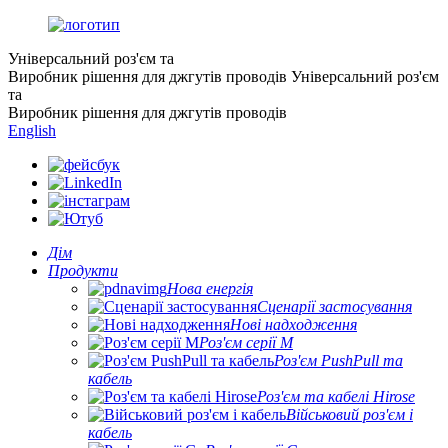
Універсальний роз'єм та
Виробник рішення для джгутів проводів
Універсальний роз'єм
та
Виробник рішення для джгутів проводів
English
Дім
Продукти
Нова енергія
Сценарії застосування
Нові надходження
Роз'єм серії M
Роз'єм PushPull та
кабель
Роз'єм та кабелі Hirose
Військовий роз'єм і
кабель