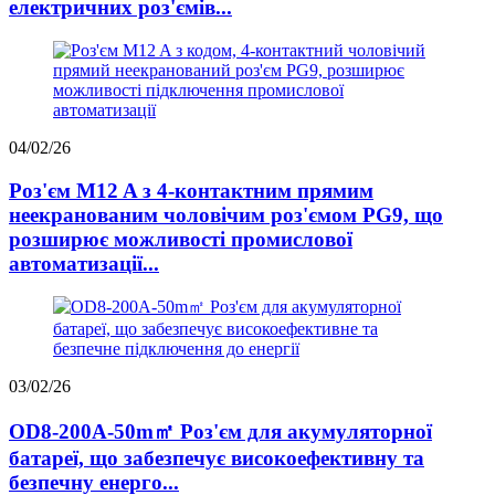
електричних роз'ємів...
04/02/26
Роз'єм M12 A з 4-контактним прямим
неекранованим чоловічим роз'ємом PG9, що
розширює можливості промислової
автоматизації...
03/02/26
OD8-200A-50m㎡ Роз'єм для акумуляторної
батареї, що забезпечує високоефективну та
безпечну енерго...