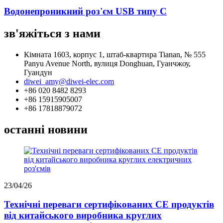
Водонепроникний роз'єм USB типу C
зв'яжіться з нами
Кімната 1603, корпус 1, штаб-квартира Tianan, № 555
Panyu Avenue North, вулиця Donghuan, Гуанчжоу,
Гуандун
diwei_amy@diwei-elec.com
+86 020 8482 8293
+86 15915905007
+86 17818879072
останні новини
23/04/26
Технічні переваги сертифікованих CE продуктів
від китайського виробника круглих