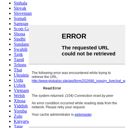
Sinhala
Slovak
Slovenian
Somali
Samoan
Scots Gaelic
Shona
Sindhi
Sundanese
Swahili
Tajik
Tamil
Telugu
Thai
Ukrainian
Urdu
Uzbek
Vietnamese
Welsh
Xhosa
Yiddish
Yoruba
Zulu
Kinyarwanda
Tatar