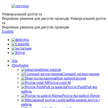
Універсальний роз'єм та
Виробник рішення для джгутів проводів
Універсальний роз'єм
та
Виробник рішення для джгутів проводів
English
Дім
Продукти
Нова енергія
Сценарії застосування
Нові надходження
Роз'єм серії M
Роз'єм PushPull та
кабель
Роз'єм та кабелі Hirose
Військовий роз'єм і
кабель