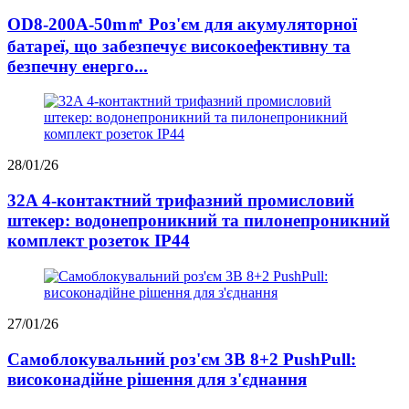
OD8-200A-50m㎡ Роз'єм для акумуляторної
батареї, що забезпечує високоефективну та
безпечну енерго...
28/01/26
32A 4-контактний трифазний промисловий
штекер: водонепроникний та пилонепроникний
комплект розеток IP44
27/01/26
Самоблокувальний роз'єм 3B 8+2 PushPull:
високонадійне рішення для з'єднання