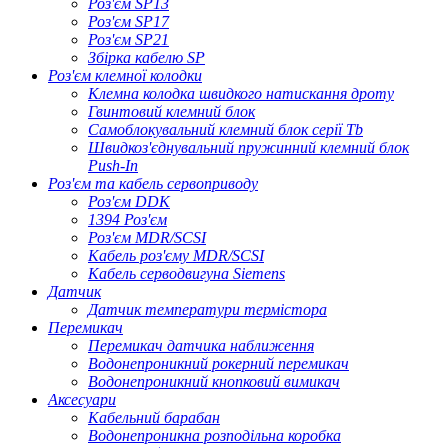
Роз'єм SP13
Роз'єм SP17
Роз'єм SP21
Збірка кабелю SP
Роз'єм клемної колодки
Клемна колодка швидкого натискання дроту
Гвинтовий клемний блок
Самоблокувальний клемний блок серії Tb
Швидкоз'єднувальний пружинний клемний блок
Push-In
Роз'єм та кабель сервоприводу
Роз'єм DDK
1394 Роз'єм
Роз'єм MDR/SCSI
Кабель роз'єму MDR/SCSI
Кабель серводвигуна Siemens
Датчик
Датчик температури термістора
Перемикач
Перемикач датчика наближення
Водонепроникний рокерний перемикач
Водонепроникний кнопковий вимикач
Аксесуари
Кабельний барабан
Водонепроникна розподільна коробка