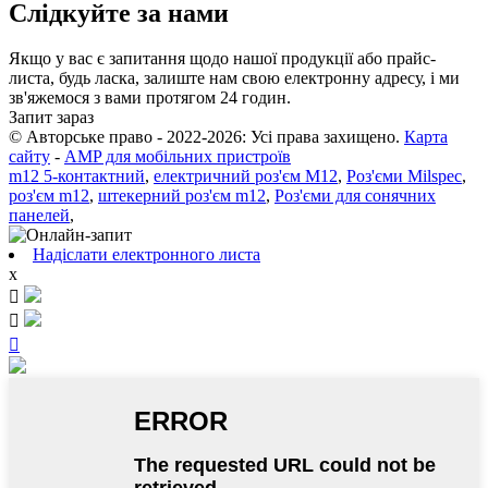
Слідкуйте за нами
Якщо у вас є запитання щодо нашої продукції або прайс-
листа, будь ласка, залиште нам свою електронну адресу, і ми
зв'яжемося з вами протягом 24 годин.
Запит зараз
© Авторське право - 2022-2026: Усі права захищено.
Карта
сайту
-
AMP для мобільних пристроїв
m12 5-контактний
,
електричний роз'єм M12
,
Роз'єми Milspec
,
роз'єм m12
,
штекерний роз'єм m12
,
Роз'єми для сонячних
панелей
,
Надіслати електронного листа
x


