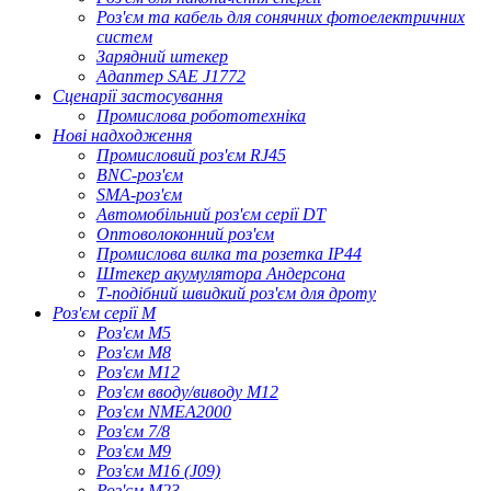
Роз'єм та кабель для сонячних фотоелектричних
систем
Зарядний штекер
Адаптер SAE J1772
Сценарії застосування
Промислова робототехніка
Нові надходження
Промисловий роз'єм RJ45
BNC-роз'єм
SMA-роз'єм
Автомобільний роз'єм серії DT
Оптоволоконний роз'єм
Промислова вилка та розетка IP44
Штекер акумулятора Андерсона
Т-подібний швидкий роз'єм для дроту
Роз'єм серії M
Роз'єм M5
Роз'єм M8
Роз'єм M12
Роз'єм вводу/виводу M12
Роз'єм NMEA2000
Роз'єм 7/8
Роз'єм M9
Роз'єм M16 (J09)
Роз'єм M23