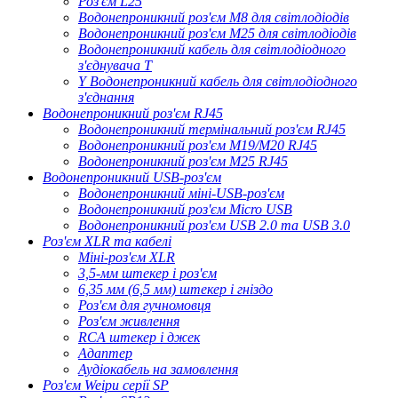
Роз'єм L25
Водонепроникний роз'єм M8 для світлодіодів
Водонепроникний роз'єм M25 для світлодіодів
Водонепроникний кабель для світлодіодного
з'єднувача T
Y Водонепроникний кабель для світлодіодного
з'єднання
Водонепроникний роз'єм RJ45
Водонепроникний термінальний роз'єм RJ45
Водонепроникний роз'єм M19/M20 RJ45
Водонепроникний роз'єм M25 RJ45
Водонепроникний USB-роз'єм
Водонепроникний міні-USB-роз'єм
Водонепроникний роз'єм Micro USB
Водонепроникний роз'єм USB 2.0 та USB 3.0
Роз'єм XLR та кабелі
Міні-роз'єм XLR
3,5-мм штекер і роз'єм
6,35 мм (6,5 мм) штекер і гніздо
Роз'єм для гучномовця
Роз'єм живлення
RCA штекер і джек
Адаптер
Аудіокабель на замовлення
Роз'єм Weipu серії SP