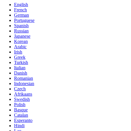
English
French
German
Portuguese
Spanish
Russian
Japanese
Korean
Arabic
Irish
Greek
Turkish
Italian
Danish
Romanian
Indonesian
Czech
Afrikaans
Swedish
Polish
Basque
Catalan
Esperanto
Hindi
Lao