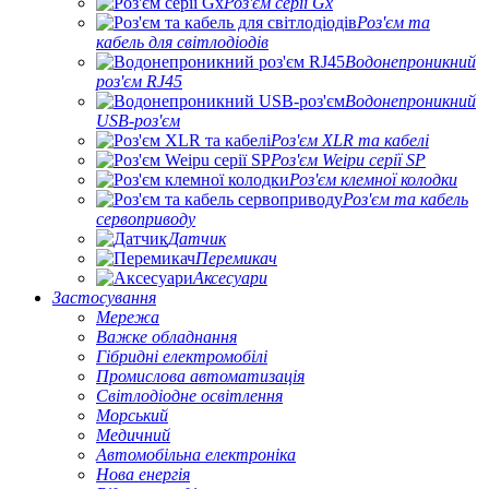
Роз'єм серії Gx
Роз'єм та
кабель для світлодіодів
Водонепроникний
роз'єм RJ45
Водонепроникний
USB-роз'єм
Роз'єм XLR та кабелі
Роз'єм Weipu серії SP
Роз'єм клемної колодки
Роз'єм та кабель
сервоприводу
Датчик
Перемикач
Аксесуари
Застосування
Мережа
Важке обладнання
Гібридні електромобілі
Промислова автоматизація
Світлодіодне освітлення
Морський
Медичний
Автомобільна електроніка
Нова енергія