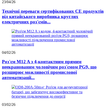
23/04/26
Технічні переваги сертифікованих CE продуктів
від китайського виробника круглих
електричних роз'ємів...
04/02/26
Роз'єм M12 A з 4-контактним прямим
неекранованим чоловічим роз'ємом PG9, що
розширює можливості промислової
автоматизації...
03/02/26