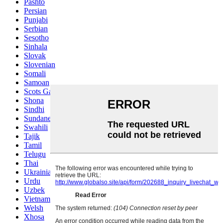
Pashto
Persian
Punjabi
Serbian
Sesotho
Sinhala
Slovak
Slovenian
Somali
Samoan
Scots Gaelic
Shona
Sindhi
Sundanese
Swahili
Tajik
Tamil
Telugu
Thai
Ukrainian
Urdu
Uzbek
Vietnamese
Welsh
Xhosa