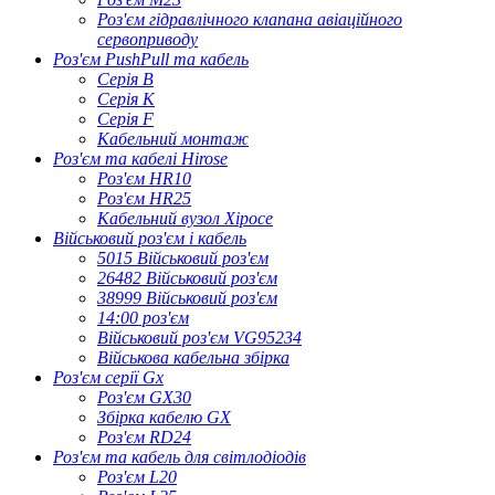
Роз'єм гідравлічного клапана авіаційного
сервоприводу
Роз'єм PushPull та кабель
Серія B
Серія К
Серія F
Кабельний монтаж
Роз'єм та кабелі Hirose
Роз'єм HR10
Роз'єм HR25
Кабельний вузол Хіросе
Військовий роз'єм і кабель
5015 Військовий роз'єм
26482 Військовий роз'єм
38999 Військовий роз'єм
14:00 роз'єм
Військовий роз'єм VG95234
Військова кабельна збірка
Роз'єм серії Gx
Роз'єм GX30
Збірка кабелю GX
Роз'єм RD24
Роз'єм та кабель для світлодіодів
Роз'єм L20